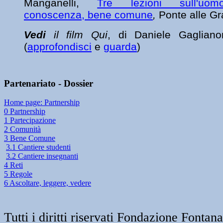
Manganelli,
Tre lezioni sull'uom
conoscenza, bene comune
,
Ponte alle G
Vedi
il film
Qui
, di Daniele Gaglianon
(
approfondisci
e
guarda
)
Partenariato - Dossier
Home page: Partnership
0 Partnership
1 Partecipazione
2 Comunità
3 Bene Comune
3.1 Cantiere studenti
3.2 Cantiere insegnanti
4 Reti
5 Regole
6 Ascoltare, leggere, vedere
Tutti i diritti riservati Fondazione Font