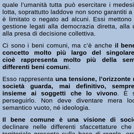
quale l’umanità tutta può esercitare i medesim
lotta, soprattutto laddove non sono garantiti a 
è limitato o negato ad alcuni. Essi mettono
gestione legati alla democrazia diretta, all
alla presa di decisione collettiva.
Ci sono i beni comuni, ma c’è anche
il ben
concetto molto più largo del singolar
cioè
rappresenta molto più della se
differenti beni comun
i.
Esso rappresenta
una tensione, l’orizzonte 
società guarda, mai definitivo, semp
insieme ai soggetti che lo vivono
. È s
perseguirlo. Non deve diventare mera loc
semantico vuoto, né ideologia.
Il bene comune è una visione di soci
declinare nelle differenti sfaccettature che
territoriale presenta sulla base di regole, or