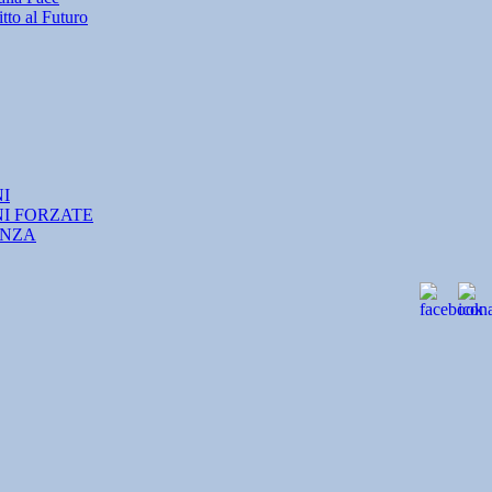
tto al Futuro
NI
NI FORZATE
ANZA