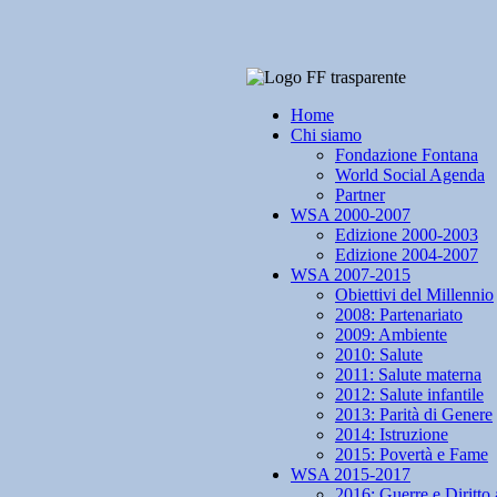
Home
Chi siamo
Fondazione Fontana
World Social Agenda
Partner
WSA 2000-2007
Edizione 2000-2003
Edizione 2004-2007
WSA 2007-2015
Obiettivi del Millennio
2008: Partenariato
2009: Ambiente
2010: Salute
2011: Salute materna
2012: Salute infantile
2013: Parità di Genere
2014: Istruzione
2015: Povertà e Fame
WSA 2015-2017
2016: Guerre e Diritto 