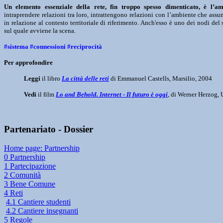
Un elemento essenziale della rete, fin troppo spesso dimenticato, è l’am
intraprendere relazioni tra loro, intrattengono relazioni con l’ambiente che assum
in relazione al contesto territoriale di riferimento. Anch'esso è uno dei nodi d
sul quale avviene la scena.
#sistema #connessioni #reciprocità
Per approfondire
Leggi
il libro
La città delle reti
di Emmanuel Castells, Marsilio, 2004
Vedi
il film
Lo and Behold. Internet - Il futuro è oggi
, di Werner Herzog,
Partenariato - Dossier
Home page: Partnership
0 Partnership
1 Partecipazione
2 Comunità
3 Bene Comune
4 Reti
4.1 Cantiere studenti
4.2 Cantiere insegnanti
5 Regole