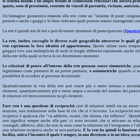
Il sistema mondo è un ampio tessuto di connessioni reticolari che ancora prim
spazio, sono di prossimità, costruite da vincoli di parentela, vicinato, amicizia.
Un’immagine geometrica rimanda alla rete come un “insieme di punti congiunti
persone e anche i gruppi e le linee indicano quali persone stanno interagendo con
La rete è quindi rete di reti e può diventare strumento di partecipazione (
#parteci
La rete, inoltre, raccoglie le diverse scale geografiche attraverso le quali gl
rete esprimono la loro identità ed appartenenza.
Queste ultime sono sempre 
gruppo) vive una molteplicità di ruoli in luoghi differenti esprimendo anche rel
della rete nella quale si trova in un determinato momento.
Le relazioni di potere all’interno della rete possono essere simmetriche
, qua
legittimano come portatori di un potere paritario,
o asimmetriche
quando ci so
possibilità di accedere al processo decisionale.
Qualitativamente la vita della rete può essere più o meno intensa a seconda
elementi; quantitativamente più o meno ampia a seconda del numero dei partec
di relazioni ed interconnessioni tra gli elementi.
Fare rete è una questione di reciprocità
cioè di relazioni simili tra un attore
reazione, una restituzione sulla base di ciò che si è ricevuto.
La reciprocità no
reciproco è qualcosa che “va addietro, avanti, che ritorna, che refluisce”. Quind
non significa sempre anche alla pari: ci sono incontri che si attivano su rela
coniugali, affettive, altre che non lo sono come la relazione tra l’insegnante e l’
una relazione reciproca anche se non paritaria.
E la rete ha quindi la funzione 
facilita, attiva l’incontro il quale è sempre, in una direzione o in un’altra, oc