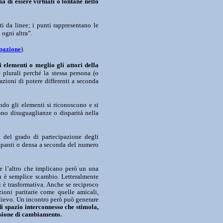
a di essere virtuali o lontane nello
 da linee; i punti rappresentano le
 ogni altra”.
pazione
).
i elementi o meglio gli attori della
plurali perché la stessa persona (o
azioni di potere differenti a seconda
ndo gli elementi si riconoscono e si
no disuguaglianze o disparità nella
 del grado di partecipazione degli
ipanti o densa a seconda del numero
 e l’altro che implicano però un una
n è semplice scambio. Letteralmente
i è trasformativa. Anche se reciproco
zioni paritarie come quelle amicali,
allievo. Un incontro però può generare
di spazio interconnesso che stimola,
casione di cambiamento.