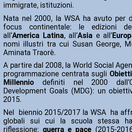
immigrate, istituzioni.
Nata nel 2000, la WSA ha avuto per 
focus continentale: le edizioni ded
all’
America Latina
, all’
Asia
e all’
Europ
nomi illustri tra cui Susan George,
Aminata Traorè.
A partire dal 2008, la World Social Age
programmazione centrata sugli
Obietti
Millennio
definiti nel 2000 dall
Development Goals (MDG): un obiettivo
2015.
Nel biennio 2015/2017 la WSA ha aff
globali sui cui la scuola stessa ha
riflessione:
guerra e pace
(2015-201