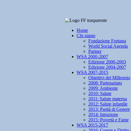
Home
Chi siamo
Fondazione Fontana
World Social Agenda
Partner
WSA 2000-2007
Edizione 2000-2003
Edizione 2004-2007
WSA 2007-2015
Obiettivi del Millennio
2008: Partenariato
2009: Ambiente
2010: Salute
2011: Salute materna
2012: Salute infantile
2013: Parità di Genere
2014: Istruzione
2015: Povertà e Fame
WSA 2015-2017
2016: Guerre e Diritto 