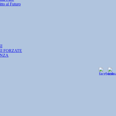
tto al Futuro
NI
NI FORZATE
ANZA