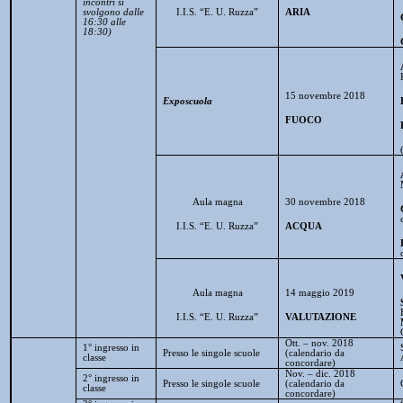
incontri si
svolgono dalle
I.I.S. “E. U. Ruzza”
ARIA
16:30 alle
18:30)
15 novembre 2018
Exposcuola
FUOCO
Aula magna
30 novembre 2018
I.I.S. “E. U. Ruzza”
ACQUA
Aula magna
14 maggio 2019
I.I.S. “E. U. Ruzza”
VALUTAZIONE
Ott. – nov. 2018
1° ingresso in
Presso le singole scuole
(calendario da
classe
concordare)
Nov. – dic. 2018
2° ingresso in
Presso le singole scuole
(calendario da
classe
concordare)