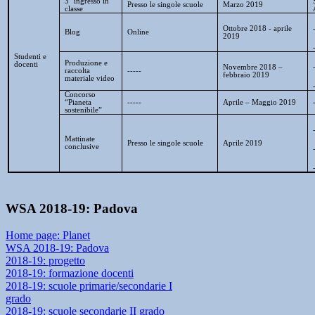
3° ingresso in
Presso le singole scuole
Marzo 2019
classe
Ottobre 2018 - aprile
Blog
Online
2019
Studenti e
Produzione e
docenti
Novembre 2018 –
raccolta
-----
febbraio 2019
materiale video
Concorso
“Pianeta
-----
Aprile – Maggio 2019
sostenibile”
Mattinate
Presso le singole scuole
Aprile 2019
conclusive
WSA 2018-19: Padova
Home page: Planet
WSA 2018-19: Padova
2018-19: progetto
2018-19: formazione docenti
2018-19: scuole primarie/secondarie I
grado
2018-19: scuole secondarie II grado