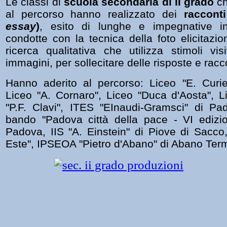
Le classi di
scuola secondaria di II grado
ch
al percorso hanno realizzato dei
racconti
essay
)
, esito di lunghe e impegnative int
condotte con la tecnica della foto elicitazi
ricerca qualitativa che utilizza stimoli vis
immagini, per sollecitare delle risposte e racc
Hanno aderito al percorso: Liceo "E. Curiel
Liceo "A. Cornaro", Liceo "Duca d'Aosta", L
"P.F. Clavi", ITES "EInaudi-Gramsci" di Pa
bando "Padova città della pace - VI ediz
Padova, IIS "A. Einstein" di Piove di Sacco,
Este", IPSEOA "Pietro d'Abano" di Abano Ter