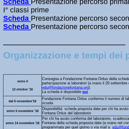
Scheda
Presentazione percorso primar
I° classi prime
Scheda
Presentazione percorso second
Scheda
Presentazione percorso
second
_________________________
Organizzazione e tempi dei p
Consegna a Fondazione Fontana Onlus della scheda 
entro il
partecipazione ai laboratori (
a mano il 20 settembre
edu@fondazionefontana.org
).
12 ottobre '16
La scheda è disponibile
qui
Fondazione Fontana Onlus conferma il numero di la
dal 5 novembre'16
scuola
D
isponibilità scheda proposta date per chi ha avu
entro 5 novembre '16
Fontana Onlus del laboratorio
Per chi ha avuto conferma del laboratorio, scaden
Fontana della scheda proposta date (a mano nel cor
entro 14 novembre '16
programmata per quel giorno o via mail a
edu@fond