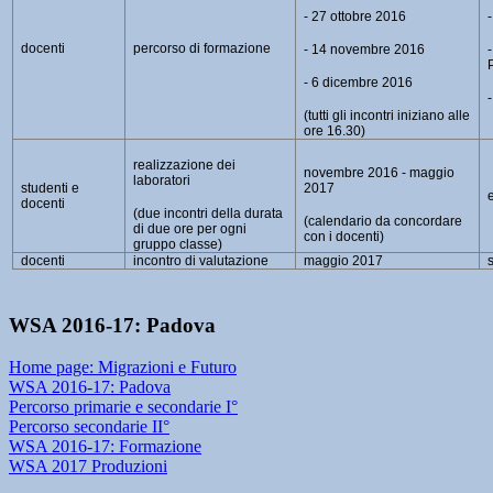
- 27 ottobre 2016
docenti
percorso di formazione
- 14 novembre 2016
- 6 dicembre 2016
(tutti gli incontri iniziano alle
ore 16.30)
realizzazione dei
novembre 2016 - maggio
laboratori
studenti e
2017
docenti
(
due incontri della durata
(
calendario da concordare
di due ore per ogni
con i docenti)
gruppo classe)
docenti
incontro di valutazione
maggio 2017
WSA 2016-17: Padova
Home page: Migrazioni e Futuro
WSA 2016-17: Padova
Percorso primarie e secondarie I°
Percorso secondarie II°
WSA 2016-17: Formazione
WSA 2017 Produzioni