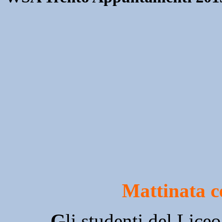
Mattinata co
G
li studenti del Liceo