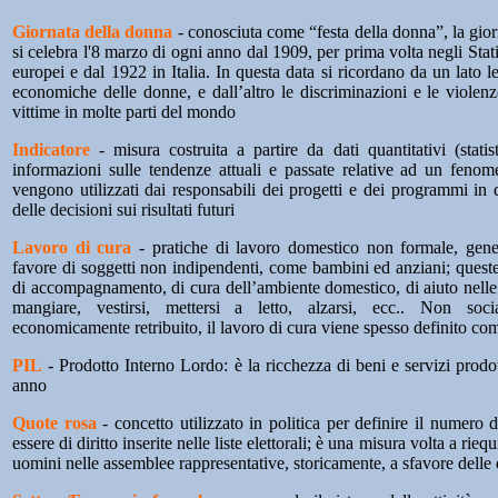
Giornata della donna
- conosciuta come “festa della donna”, la gior
si celebra l'8 marzo di ogni anno dal 1909, per prima volta negli Stati
europei e dal 1922 in Italia. In questa data si ricordano da un lato le
economiche delle donne, e dall’altro le discriminazioni e le violen
vittime in molte parti del mondo
Indicatore
- misura costruita a partire da dati quantitativi (statist
informazioni sulle tendenze attuali e passate relative ad un fenome
vengono utilizzati dai responsabili dei progetti e dei programmi in
delle decisioni sui risultati futuri
Lavoro di cura
- pratiche di lavoro domestico non formale, gene
favore di soggetti non indipendenti, come bambini ed anziani; quest
di accompagnamento, di cura dell’ambiente domestico, di aiuto nelle 
mangiare, vestirsi, mettersi a letto, alzarsi, ecc.. Non soc
economicamente retribuito, il lavoro di cura viene spesso definito com
PIL
- Prodotto Interno Lordo: è la ricchezza di beni e servizi prodo
anno
Quote rosa
- concetto utilizzato in politica per definire il numer
essere di diritto inserite nelle liste elettorali; è una misura volta a rie
uomini nelle assemblee rappresentative, storicamente, a sfavore delle