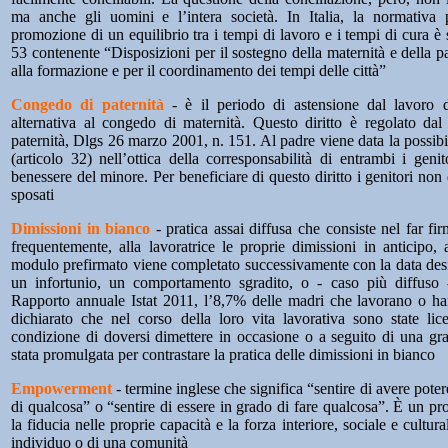
ma anche gli uomini e l’intera società. In Italia, la normativa 
promozione di un equilibrio tra i tempi di lavoro e i tempi di cura è
53 contenente “Disposizioni per il sostegno della maternità e della pate
alla formazione e per il coordinamento dei tempi delle città”
Congedo di paternità
- è il periodo di astensione dal lavoro de
alternativa al congedo di maternità. Questo diritto è regolato dal
paternità, Dlgs 26 marzo 2001, n. 151. Al padre viene data la possibili
(articolo 32) nell’ottica della corresponsabilità di entrambi i genit
benessere del minore. Per beneficiare di questo diritto i genitori no
sposati
Dimissioni in bianco
- pratica assai diffusa che consiste nel far fi
frequentemente, alla lavoratrice le proprie dimissioni in anticipo,
modulo prefirmato viene completato successivamente con la data desid
un infortunio, un comportamento sgradito, o - caso più diffuso
Rapporto annuale Istat 2011, l’8,7% delle madri che lavorano o h
dichiarato che nel corso della loro vita lavorativa sono state li
condizione di doversi dimettere in occasione o a seguito di una g
stata promulgata per contrastare la pratica delle dimissioni in bianco
Empowerment
- termine inglese che significa “sentire di avere poter
di qualcosa” o “sentire di essere in grado di fare qualcosa”. È un pr
la fiducia nelle proprie capacità e la forza interiore, sociale e cultu
individuo o di una comunità