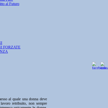
tto al Futuro
NI
NI FORZATE
ANZA
messo al quale una donna deve
 lavoro retribuito, non sempre
 interessa unicamente le donne,