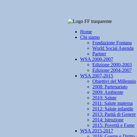
Home
Chi siamo
Fondazione Fontana
World Social Agenda
Partner
WSA 2000-2007
Edizione 2000-2003
Edizione 2004-2007
WSA 2007-2015
Obiettivi del Millennio
2008: Partenariato
2009: Ambiente
2010: Salute
2011: Salute materna
2012: Salute infantile
2013: Parità di Genere
2014: Istruzione
2015: Povertà e Fame
WSA 2015-2017
2016: Guerre e Diritto 