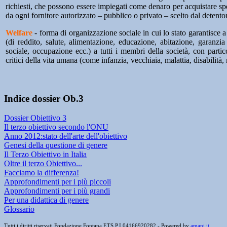
richiesti, che possono essere impiegati come denaro per acquistare spec
da ogni fornitore autorizzato – pubblico o privato – scelto dal detent
Welfare
- forma di organizzazione sociale in cui lo stato garantisce a 
(di reddito, salute, alimentazione, educazione, abitazione, garanzia 
sociale, occupazione ecc.) a tutti i membri della società, con parti
critici della vita umana (come infanzia, vecchiaia, malattia, disabilità,
Indice dossier Ob.3
Dossier Obiettivo 3
Il terzo obiettivo secondo l'ONU
Anno 2012:stato dell'arte dell'obiettivo
Genesi della questione di genere
Il Terzo Obiettivo in Italia
Oltre il terzo Obiettivo...
Facciamo la differenza!
Approfondimenti per i più piccoli
Approfondimenti per i più grandi
Per una didattica di genere
Glossario
Tutti i diritti riservati Fondazione Fontana ETS P.I 04166920282 - Powered by
amani.it