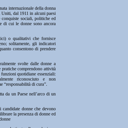
nata internazionale della donna
 Uniti, dal 1911 in alcuni paesi
 conquiste sociali, politiche ed
ze di cui le donne sono ancora
ici) o qualitativi che fornisce
no; solitamente, gli indicatori
 quanto consentono di prendere
ralmente svolte dalle donne a
e pratiche comprendono attività
funzioni quotidiane essenziali:
ialmente riconosciuto e non
e “responsabilità di cura”.
tta da un Paese nell’arco di un
o di candidate donne che devono
quilibrare la presenza di donne ed
 donne