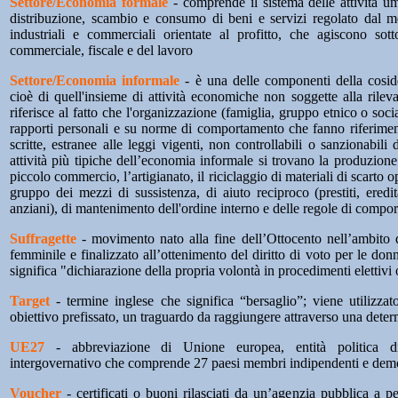
Settore/Economia formale
- comprende il sistema delle attività u
distribuzione, scambio e consumo di beni e servizi regolato dal m
industriali e commerciali orientate al profitto, che agiscono sott
commerciale, fiscale e del lavoro
Settore/Economia informale
- è una delle componenti della cosid
cioè di quell'insieme di attività economiche non soggette alla rileva
riferisce al fatto che l'organizzazione (famiglia, gruppo etnico o socia
rapporti personali e su norme di comportamento che fanno riferimen
scritte, estranee alle leggi vigenti, non controllabili o sanzionabili 
attività più tipiche dell’economia informale si trovano la produzione
piccolo commercio, l’artigianato, il riciclaggio di materiali di scarto o
gruppo dei mezzi di sussistenza, di aiuto reciproco (prestiti, eredit
anziani), di mantenimento dell'ordine interno e delle regole di compo
Suffragette
- movimento nato alla fine dell’Ottocento nell’ambito d
femminile e finalizzato all’ottenimento del diritto di voto per le don
significa "dichiarazione della propria volontà in procedimenti elettivi 
Target
- termine inglese che significa “bersaglio”; viene utilizza
obiettivo prefissato, un traguardo da raggiungere attraverso una deter
UE27
- abbreviazione di Unione europea, entità politica di
intergovernativo che comprende 27 paesi membri indipendenti e demo
Voucher
- certificati o buoni rilasciati da un’agenzia pubblica a pe