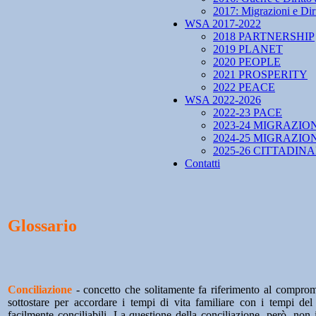
2017: Migrazioni e Diri
WSA 2017-2022
2018 PARTNERSHIP
2019 PLANET
2020 PEOPLE
2021 PROSPERITY
2022 PEACE
WSA 2022-2026
2022-23 PACE
2023-24 MIGRAZIO
2024-25 MIGRAZIO
2025-26 CITTADIN
Contatti
Glossario
Conciliazione
- concetto che solitamente fa riferimento al compro
sottostare per accordare i tempi di vita familiare con i tempi del
facilmente conciliabili. La questione della conciliazione, però, non