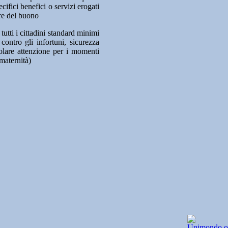
ifici benefici o servizi erogati
ore del buono
tutti i cittadini standard minimi
contro gli infortuni, sicurezza
colare attenzione per i momenti
 maternità)