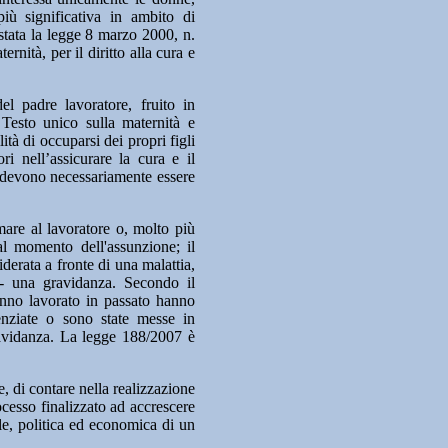
più significativa in ambito di
 stata la legge 8 marzo 2000, n.
rnità, per il diritto alla cura e
l padre lavoratore, fruito in
 Testo unico sulla maternità e
tà di occuparsi dei propri figli
ori nell’assicurare la cura e il
n devono necessariamente essere
rmare al lavoratore o, molto più
 al momento dell'assunzione; il
erata a fronte di una malattia,
 - una gravidanza. Secondo il
anno lavorato in passato hanno
cenziate o sono state messe in
ravidanza. La legge 188/2007 è
e, di contare nella realizzazione
ocesso finalizzato ad accrescere
rale, politica ed economica di un