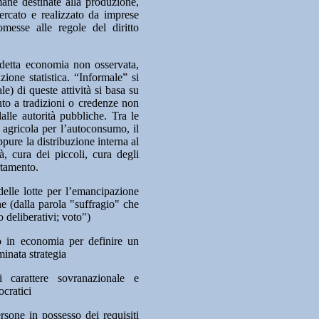
mane destinate alla produzione,
ercato e realizzato da imprese
omesse alle regole del diritto
detta economia non osservata,
zione statistica. “Informale” si
le) di queste attività si basa su
to a tradizioni o credenze non
dalle autorità pubbliche. Tra le
 agricola per l’autoconsumo, il
ppure la distribuzione interna al
à, cura dei piccoli, cura degli
rtamento.
elle lotte per l’emancipazione
ne (dalla parola "suffragio" che
o deliberativi; voto")
to in economia per definire un
minata strategia
 carattere sovranazionale e
cratici
rsone in possesso dei requisiti