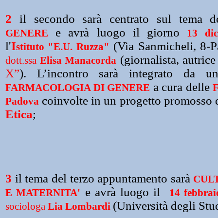
2
il secondo sarà centrato sul tema 
e avrà luogo il giorno
GENERE
13 di
l'
I
(Via Sanmicheli, 8-P
stituto "E.U. Ruzza"
(giornalista, autrice
dott.ssa
Elisa Manacorda
X”
). L’incontro sarà integrato da un
a cura delle
FARMACOLOGIA DI GENERE
F
coinvolte in un progetto promosso 
Padova
Etica
;
3
il tema del terzo appuntamento sarà
CUL
e avrà luogo il
E MATERNITA'
14 febbrai
(Università degli Stu
sociologa
Lia Lombardi