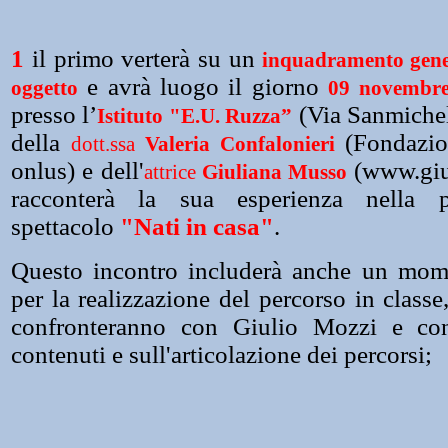
1
il primo verterà su un
inquadramento gener
e avrà luogo il giorno
oggetto
09 novembre
presso l’
(Via Sanmichel
Istituto "E.U. Ruzza”
della
(Fondazi
dott.ssa
Valeria Confalonieri
onlus) e dell'
(www.giu
attrice
Giuliana Musso
racconterà la sua esperienza nella p
spettacolo
"Nati in casa"
.
Questo incontro includerà anche un mom
per la realizzazione del percorso in classe,
confronteranno con Giulio Mozzi e c
contenuti e sull'articolazione dei percorsi;