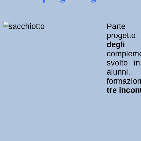
Parte i
progetto
degli
compleme
svolto i
alunni.
formazio
tre incont