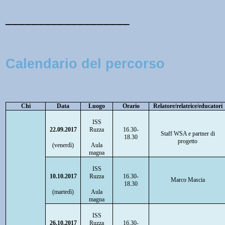
___________________
Calendario del percorso
Chi
Data
Luogo
Orario
Relatore/relatrice/educatori
ISS
22.09.2017
Ruzza
16.30-
Staff WSA e partner di
18.30
progetto
(venerdì)
Aula
magna
ISS
10.10.2017
Ruzza
16.30-
Marco Mascia
18.30
(martedì)
Aula
magna
ISS
26.10.2017
Ruzza
16.30-