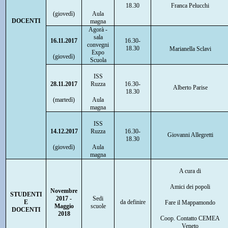
18.30
Franca Pelucchi
(giovedì)
Aula
DOCENTI
magna
Agorà -
sala
16.11.2017
16.30-
convegni
18.30
Marianella Sclavi
Expo
(giovedì)
Scuola
ISS
28.11.2017
Ruzza
16.30-
Alberto Parise
18.30
(martedì)
Aula
magna
ISS
14.12.2017
Ruzza
16.30-
Giovanni Allegretti
18.30
(giovedì)
Aula
magna
A cura di
Amici dei popoli
Novembre
STUDENTI
2017 -
Sedi
E
da definire
Fare il Mappamondo
Maggio
scuole
DOCENTI
2018
Coop. Contatto CEMEA
Veneto