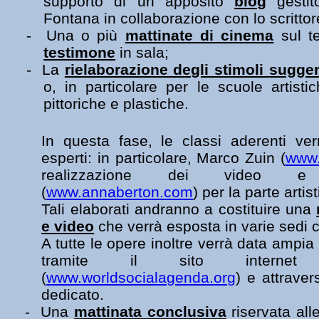
supporto di un apposito
blog
gestit
Fontana in collaborazione con lo scrittor
-
Una o più
mattinate di cinema
sul t
testimone
in sala;
-
La
rielaborazione degli stimoli suggeri
o, in particolare per le scuole artisti
pittoriche e plastiche.
In questa fase, le classi aderenti ve
esperti: in particolare, Marco Zuin (
www.
realizzazione dei video 
(
www.annaberton.com
) per la parte artist
Tali elaborati andranno a costituire una
e video
che verrà esposta in varie sedi c
A tutte le opere inoltre verrà data ampia d
tramite il sito internet
(
www.worldsocialagenda.org
) e attrave
dedicato.
-
Una
mattinata conclusiva
riservata alle