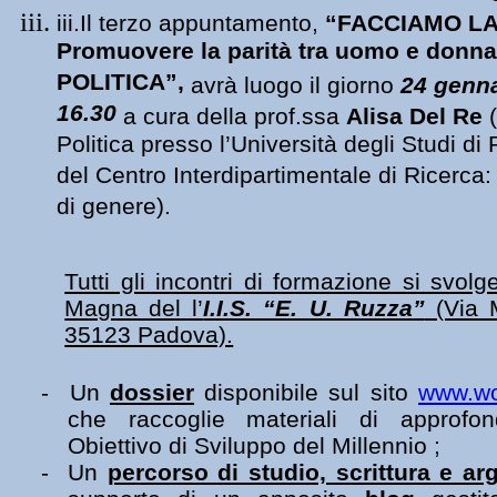
iii.Il terzo appuntamento,
“FACCIAMO LA
Promuovere la parità tra uomo e donn
POLITICA”,
avrà luogo il giorno
24 genn
16.30
a cura della prof.ssa
Alisa Del Re
Politica presso l’Università degli Studi di
del Centro Interdipartimentale di Ricerca: 
di genere).
Tutti gli incontri di formazione si svol
Magna del l’
I.I.S. “E. U. Ruzza”
(Via M
35123 Padova).
-
Un
dossier
disponibile sul sito
www.wo
che raccoglie materiali di approfo
Obiettivo di Sviluppo del Millennio ;
-
Un
percorso di studio, scrittura e a