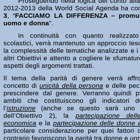
Proseguendo nella logica del conto alla
2012-2013 della World Social Agenda ha com
3
, “
FACCIAMO LA DIFFERENZA – promuov
uomo e donna
”.
In continuità con quanto realizzat
scolastici, verrà mantenuto un approccio teso
la complessità delle tematiche analizzate e i
altri Obiettivi e attento a cogliere le sfumatur
aspetti degli argomenti trattati.
Il tema della parità di genere verrà affr
concetto di
unicità della persona
e delle pecu
prescindere dal genere. Verranno quindi p
ambiti che costituiscono gli indicatori d
l’
istruzione
(anche se questo sarà uno dei
dell’Obiettivo 2), la
partecipazione del
economica
e la
partecipazione delle donne al
particolare considerazione per quei fattori
contrario favoriscono la
parità
tra donne e uom