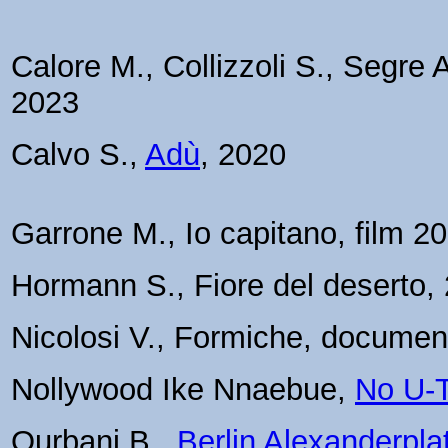
Calore M., Collizzoli S., Segre A
2023
Calvo S.,
Adù
, 2020
Garrone M., Io capitano, film 2
Hormann S., Fiore del deserto,
Nicolosi V., Formiche, documen
Nollywood Ike Nnaebue,
No U-
Qurbani B.,
Berlin Alexanderpla