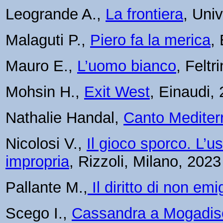
Leogrande A.,
La frontiera
, Uni
Malaguti P.,
Piero fa la merica
,
Mauro E.,
L’uomo bianco
, Feltr
Mohsin H.,
Exit West
, Einaudi,
Nathalie Handal,
Canto Mediter
Nicolosi V.,
Il gioco sporco. L’
impropria
, Rizzoli, Milano, 2023
Pallante M.,
Il diritto di non emi
Scego I.,
Cassandra a Mogadis