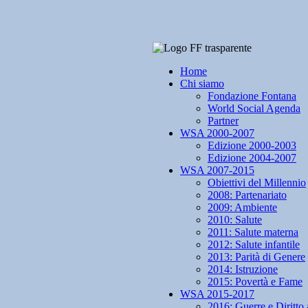
Home
Chi siamo
Fondazione Fontana
World Social Agenda
Partner
WSA 2000-2007
Edizione 2000-2003
Edizione 2004-2007
WSA 2007-2015
Obiettivi del Millennio
2008: Partenariato
2009: Ambiente
2010: Salute
2011: Salute materna
2012: Salute infantile
2013: Parità di Genere
2014: Istruzione
2015: Povertà e Fame
WSA 2015-2017
2016: Guerre e Diritto 