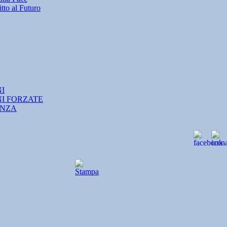
tto al Futuro
NI
NI FORZATE
ANZA