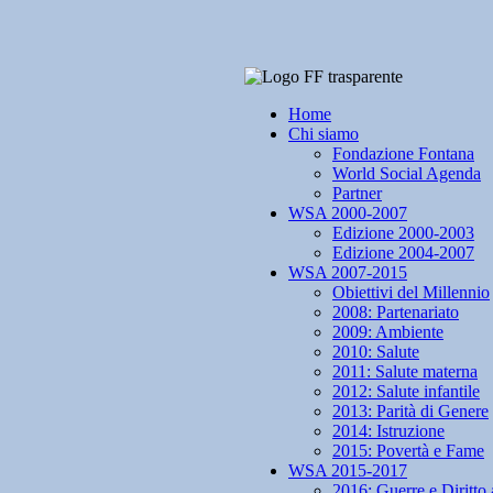
Home
Chi siamo
Fondazione Fontana
World Social Agenda
Partner
WSA 2000-2007
Edizione 2000-2003
Edizione 2004-2007
WSA 2007-2015
Obiettivi del Millennio
2008: Partenariato
2009: Ambiente
2010: Salute
2011: Salute materna
2012: Salute infantile
2013: Parità di Genere
2014: Istruzione
2015: Povertà e Fame
WSA 2015-2017
2016: Guerre e Diritto 