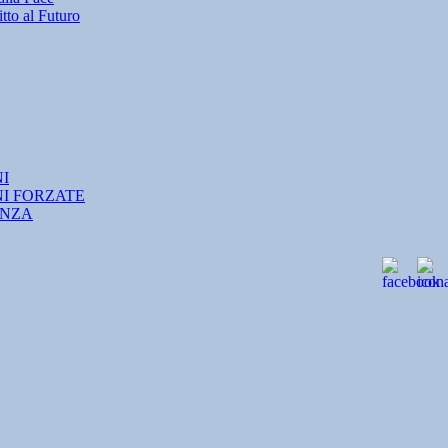
tto al Futuro
NI
NI FORZATE
ANZA