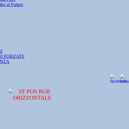
tto al Futuro
NI
NI FORZATE
ANZA
2