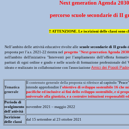
Next generation Agenda 203
percorso scuole secondarie di II g
!! ATTENZIONE. Le iscrizioni delle classi sono ch
Nell’ambito delle attività educative rivolte alle 
scuole secondarie di II grado 
proposta per l’a.s. 2021-22 
rientra nel 
progetto "
Next generation Agenda 203
nell'ambito dell'iniziativa "Interventi per l’ampliamento dell’offerta formativa 
paritari di ogni ordine e grado e nelle scuole di formazione professionale de
ideato e realizzato in collaborazione con l'associazione 
Amici dei Popoli Pado
Il contenuto generale della proposta si riferisce 
al capitolo "Peace"
Tematica 
intende approfondire l’
obiettivo di sviluppo sostenibile 16
 che m
generale
pacifiche ed inclusive ai fini dello sviluppo sostenibile, e si prop
universale alla giustizia, e a costruire istituzioni responsabili ed e
Periodo di 
svolgimento 
novembre 2021 – maggio 2022
dell'attività
Iscrizione 
dal 15 settembre al 23 ottobre 2021
delle classi