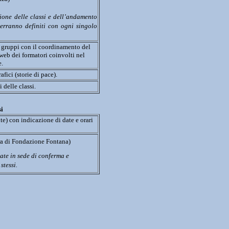
one delle classi e dell’andamento 
erranno definiti con ogni singolo 
i gruppi con il coordinamento del 
web dei formatori coinvolti nel 
e.
afici (storie di pace).
i delle classi.
si
te) 
con indicazione di date e orari
ura di Fondazione Fontana)
ate in sede di conferma e 
stessi.