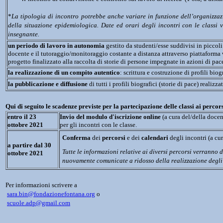
*
La tipologia di incontro potrebbe anche variare in funzione dell’organizzazi
della situazione epidemiologica. Date ed orari degli incontri con le classi v
insegnante. 
un periodo di lavoro in autonomia
 gestito da studenti/esse suddivisi in piccol
docente e il tutoraggio/monitoraggio costante a distanza attraverso piattaforma 
progetto finalizzato alla raccolta di storie di persone impegnate in azioni di pac
la realizzazione di un compito autentico
: scrittura e costruzione di profili biogr
la pubblicazione e diffusione
 di tutti i profili biografici (storie di pace) realizzat
Qui di seguito le scadenze previste per la partecipazione delle classi ai percor
entro il 23 
Invio del modulo d'iscrizione online
 (a cura del/della docen
ottobre 2021
per gli incontri con le classe.
Conferma
 dei 
percorsi 
e dei 
calendari
 degli incontri (a c
a partire dal 30 
Tutte le informazioni relative ai diversi percorsi verranno d
ottobre 2021
nuovamente comunicate a ridosso della realizzazione degli 
Per informazioni scrivere a 
sara.bin@fondazionefontana.org
 o 

scuole.adp@gmail.com