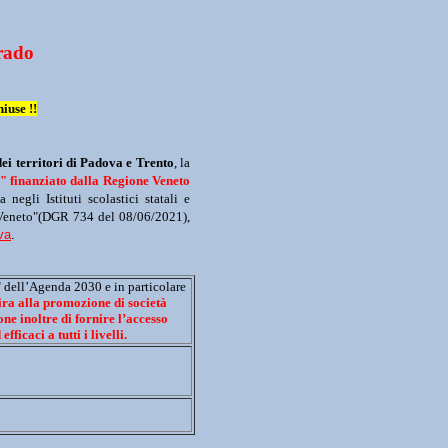
0
rad
o
iuse !!
dei territori di Padova e Trento
, la 
0"
 finanziato dalla Regione Veneto
negli Istituti scolastici statali e 
l Veneto"(DGR 734 del 08/06/2021), 
va
.
 dell’Agenda 2030 e in particolare 
ira alla promozione di società 
one i
noltre di fornire l’accesso 
fficaci a tutti i livelli.