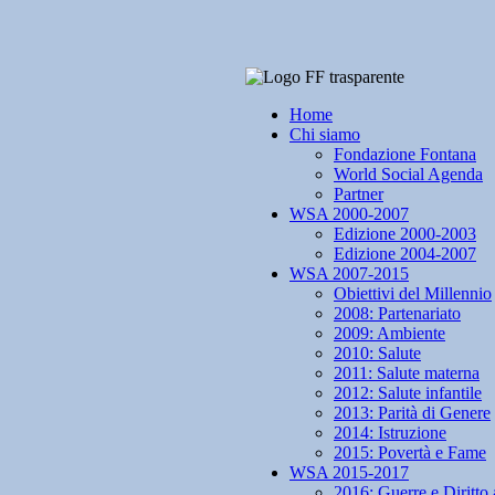
Home
Chi siamo
Fondazione Fontana
World Social Agenda
Partner
WSA 2000-2007
Edizione 2000-2003
Edizione 2004-2007
WSA 2007-2015
Obiettivi del Millennio
2008: Partenariato
2009: Ambiente
2010: Salute
2011: Salute materna
2012: Salute infantile
2013: Parità di Genere
2014: Istruzione
2015: Povertà e Fame
WSA 2015-2017
2016: Guerre e Diritto 