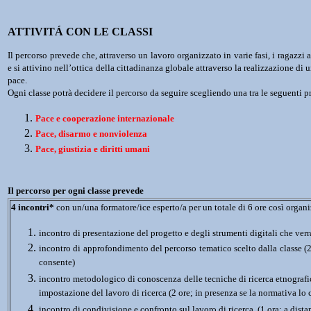
ATTIVITÁ CON LE CLASSI
Il percorso prevede che, attraverso un lavoro organizzato in varie fasi, i ragazzi
e si attivino nell’ottica della cittadinanza globale attraverso la realizzazione di u
pace. 
Ogni classe potrà decidere il percorso da seguire scegliendo una tra le seguenti p
Pace e cooperazione internazionale
Pace, disarmo e nonviolenza
Pace, giustizia e diritti umani
Il percorso per ogni classe prevede
4 incontri*
 con un/una formatore/ice esperto/a per un totale di 6 ore così organi
incontro di presentazione del progetto e degli strumenti digitali che verra
incontro di approfondimento del percorso tematico scelto dalla classe (2 
consente)
incontro metodologico di conoscenza delle tecniche di ricerca etnografica 
impostazione del lavoro di ricerca (2 ore; in presenza se la normativa lo
incontro di condivisione e confronto sul lavoro di ricerca (1 ora; a dista