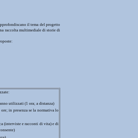
 approfondiscano il tema del progetto 
na raccolta multimediale di storie di 
roposte:
zzate:
nno utilizzati (1 ora; a distanza)
ore; in presenza se la normativa lo 
(interviste e racconti di vita) e di 
 consente)
nza)