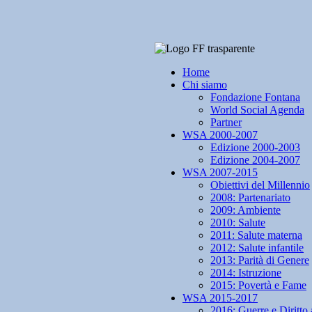
Home
Chi siamo
Fondazione Fontana
World Social Agenda
Partner
WSA 2000-2007
Edizione 2000-2003
Edizione 2004-2007
WSA 2007-2015
Obiettivi del Millennio
2008: Partenariato
2009: Ambiente
2010: Salute
2011: Salute materna
2012: Salute infantile
2013: Parità di Genere
2014: Istruzione
2015: Povertà e Fame
WSA 2015-2017
2016: Guerre e Diritto 