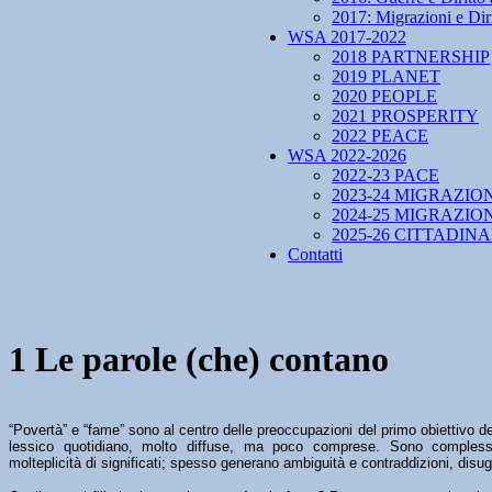
2017: Migrazioni e Diri
WSA 2017-2022
2018 PARTNERSHIP
2019 PLANET
2020 PEOPLE
2021 PROSPERITY
2022 PEACE
WSA 2022-2026
2022-23 PACE
2023-24 MIGRAZIO
2024-25 MIGRAZIO
2025-26 CITTADIN
Contatti
1 Le parole (che) contano
“Povertà” e “fame” sono al centro delle preoccupazioni del primo obiettivo de
lessico quotidiano, molto diffuse, ma poco comprese. Sono comple
molteplicità di significati; spesso generano ambiguità e contraddizioni, disugua