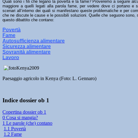
Quali sono i fili che legano la povertà e la fame? Proveremo a seguire alcu
maggiore a quelli legati alla parola fame, per vedere dove ci portano e s
scenari all’interno dei quali si manifestano queste problematiche e per comp
che ne discute le cause e le possibili soluzioni. Quelle che seguono sono, 
questo dibattito che contano:
Povertà
Fame
Autosufficienza alimentare
Sicurezza alimentare
Sovranità alimentare
Lavoro
Paesaggio agricolo in Kenya (Foto: L. Gennaro)
Indice dossier ob 1
Copertina dossier ob 1
0 Cosa si mangia?
1 Le parole (che) contano
1.1 Povertà
1.2 Fame