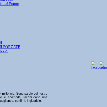
tto al Futuro
NI
NI FORZATE
ANZA
l millennio. Sono parole del nostro
sse e scomode; racchiudono una
glianze, conflitti, ingiustizie.