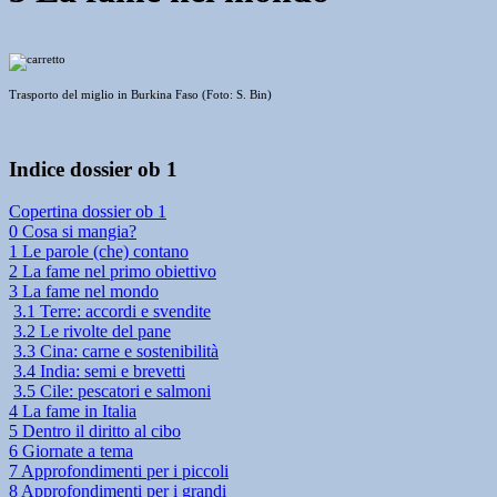
Trasporto del miglio in Burkina Faso (Foto: S. Bin)
Indice dossier ob 1
Copertina dossier ob 1
0 Cosa si mangia?
1 Le parole (che) contano
2 La fame nel primo obiettivo
3 La fame nel mondo
3.1 Terre: accordi e svendite
3.2 Le rivolte del pane
3.3 Cina: carne e sostenibilità
3.4 India: semi e brevetti
3.5 Cile: pescatori e salmoni
4 La fame in Italia
5 Dentro il diritto al cibo
6 Giornate a tema
7 Approfondimenti per i piccoli
8 Approfondimenti per i grandi