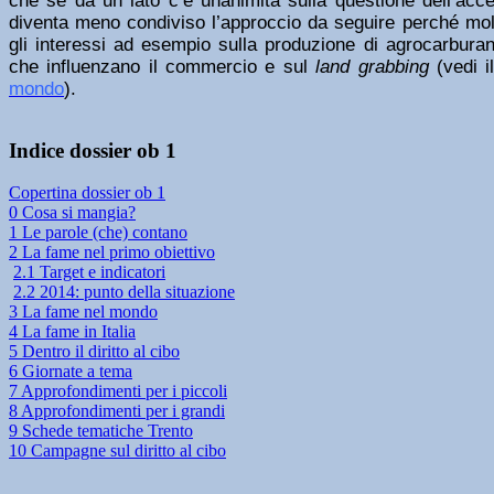
che se da un lato c’è unanimità sulla questione dell’acce
diventa meno condiviso l’approccio da seguire perché molt
gli interessi ad esempio sulla produzione di agrocarburan
che influenzano il commercio e sul
land grabbing
(vedi i
mondo
).
Indice dossier ob 1
Copertina dossier ob 1
0 Cosa si mangia?
1 Le parole (che) contano
2 La fame nel primo obiettivo
2.1 Target e indicatori
2.2 2014: punto della situazione
3 La fame nel mondo
4 La fame in Italia
5 Dentro il diritto al cibo
6 Giornate a tema
7 Approfondimenti per i piccoli
8 Approfondimenti per i grandi
9 Schede tematiche Trento
10 Campagne sul diritto al cibo