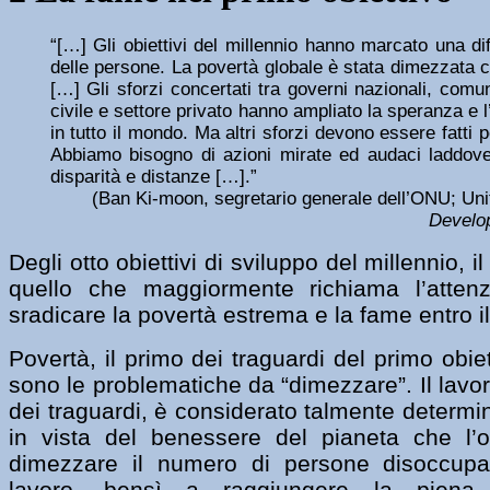
“[…] Gli obiettivi del millennio hanno marcato una dif
delle persone. La povertà globale è stata dimezzata 
[…] Gli sforzi concertati tra governi nazionali, comun
civile e settore privato hanno ampliato la speranza e 
in tutto il mondo. Ma altri sforzi devono essere fatti 
Abbiamo bisogno di azioni mirate ed audaci laddove
disparità e distanze […].”
(Ban Ki-moon, segretario generale dell’ONU; Un
Develo
Degli otto obiettivi di sviluppo del millennio, 
quello che maggiormente richiama l’attenzi
sradicare la povertà estrema e la fame entro i
Povertà, il primo dei traguardi del primo obiet
sono le problematiche da “dimezzare”. Il lavor
dei traguardi, è considerato talmente determ
in vista del benessere del pianeta che l’o
dimezzare il numero di persone disoccupat
lavoro, bensì a raggiungere la piena 