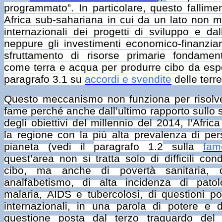
programmato”. In particolare, questo fallime
Africa sub-sahariana in cui da un lato non m
internazionali dei progetti di sviluppo e da
neppure gli investimenti economico-finanziari 
sfruttamento di risorse primarie fondamenta
come terra e acqua per produrre cibo da espor
paragrafo 3.1 su
accordi e svendite
delle terre
Questo meccanismo non funziona per risolve
fame perché anche dall’ultimo rapporto sullo
degli obiettivi del millennio del 2014, l’Afri
la regione con la più alta prevalenza di per
pianeta (vedi il
paragrafo 1.2
sulla
fam
quest’area non si tratta solo di difficili con
cibo, ma anche di povertà sanitaria, d
analfabetismo, di alta incidenza di pato
malaria, AIDS e tubercolosi, di questioni pol
internazionali, in una parola di potere e d
questione posta dal terzo traguardo del 